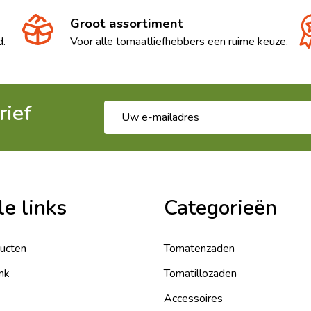
Groot assortiment
d.
Voor alle tomaatliefhebbers een ruime keuze.
rief
E-
mailadres
le links
Categorieën
ducten
Tomatenzaden
nk
Tomatillozaden
Accessoires