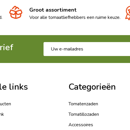
Groot assortiment
d.
Voor alle tomaatliefhebbers een ruime keuze.
rief
E-
mailadres
le links
Categorieën
ducten
Tomatenzaden
nk
Tomatillozaden
Accessoires