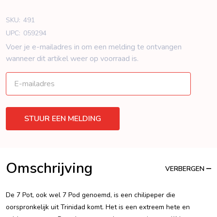
SKU:
491
UPC:
059294
Voer je e-mailadres in om een ​​melding te ontvangen
wanneer dit artikel weer op voorraad is.
Omschrijving
VERBERGEN
De 7 Pot, ook wel 7 Pod genoemd, is een chilipeper die
oorspronkelijk uit Trinidad komt. Het is een extreem hete en