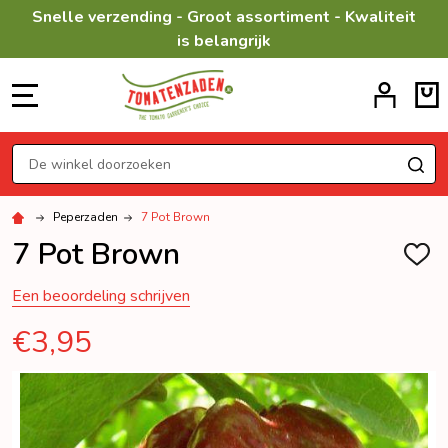
Snelle verzending - Groot assortiment - Kwaliteit
is belangrijk
MENU
Zoeken
ZO
Peperzaden
7 Pot Brown
7 Pot Brown
TOEV
AAN
VERL
Een beoordeling schrijven
€3,95