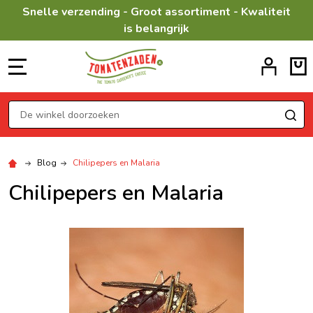
Snelle verzending - Groot assortiment - Kwaliteit
is belangrijk
MENU
Zoeken
ZO
Blog
Chilipepers en Malaria
Chilipepers en Malaria