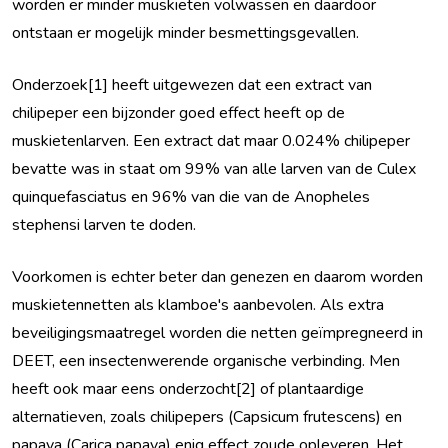
worden er minder muskieten volwassen en daardoor
ontstaan er mogelijk minder besmettingsgevallen.
Onderzoek[1] heeft uitgewezen dat een extract van
chilipeper een bijzonder goed effect heeft op de
muskietenlarven. Een extract dat maar 0.024% chilipeper
bevatte was in staat om 99% van alle larven van de Culex
quinquefasciatus en 96% van die van de Anopheles
stephensi larven te doden.
Voorkomen is echter beter dan genezen en daarom worden
muskietennetten als klamboe's aanbevolen. Als extra
beveiligingsmaatregel worden die netten geïmpregneerd in
DEET, een insectenwerende organische verbinding. Men
heeft ook maar eens onderzocht[2] of plantaardige
alternatieven, zoals chilipepers (Capsicum frutescens) en
papaya (Carica papaya) enig effect zoude opleveren. Het