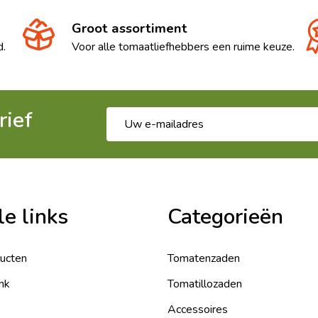
Groot assortiment
d.
Voor alle tomaatliefhebbers een ruime keuze.
rief
E-
mailadres
le links
Categorieën
ducten
Tomatenzaden
nk
Tomatillozaden
Accessoires