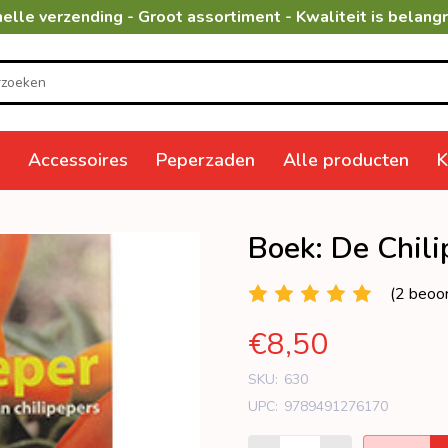
elle verzending - Groot assortiment - Kwaliteit is belangr
Accessoires
Peperzaden
Alle producten
K
Boek: De Chili
(2 beoo
€8,50
SKU:
630
UPC:
9789491276170