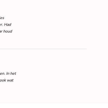
jes
er. Had
ar houd
n. In het
sook wat