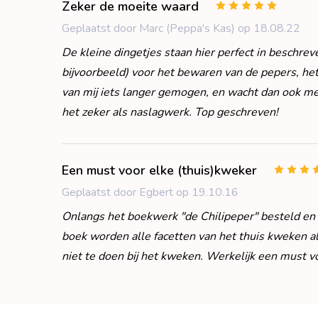
Zeker de moeite waard
5
Geplaatst door Marc (Peppa's Kas) op 18.08.22
De kleine dingetjes staan hier perfect in beschreven
bijvoorbeeld) voor het bewaren van de pepers, het
van mij iets langer gemogen, en wacht dan ook me
het zeker als naslagwerk. Top geschreven!
Een must voor elke (thuis)kweker
Geplaatst door Egbert op 19.10.16
Onlangs het boekwerk "de Chilipeper" besteld en n
boek worden alle facetten van het thuis kweken al
niet te doen bij het kweken. Werkelijk een must v