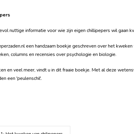
epers
evol nuttige informatie voor wie zijn eigen chillipepers wil gaan 
perzaden.nl een handzaam boekje geschreven over het kweken v
oeken, columns en recensies over psychologie en biologie.
ken en veel meer, vindt u in dit fraaie boekje. Met al deze wete
n een 'peulenschil'.
 1: Het kweken van chilipepers