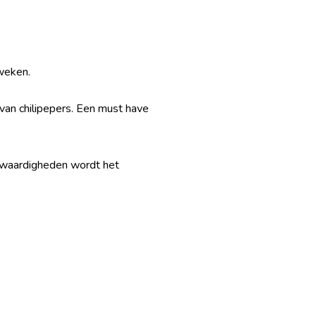
kweken.
an chilipepers. Een must have
nswaardigheden wordt het