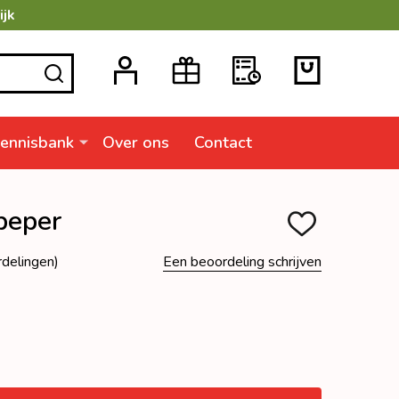
ijk
ZOEKEN
ennisbank
Over ons
Contact
peper
TOEVOEGEN
AAN
VERLANGLIJSTJ
rdelingen)
Een beoordeling schrijven