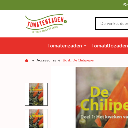
Sn
Zoeken
Tomatenzaden
Tomatillozaden
Accessoires
Boek: De Chilipeper