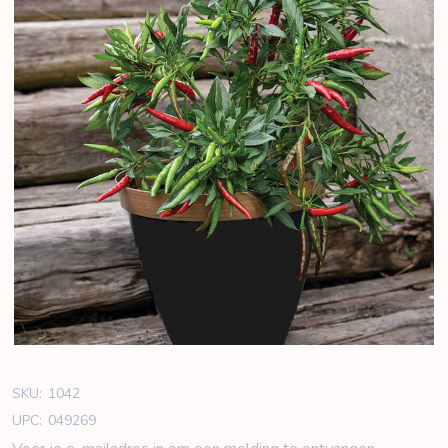
SKU:
1042
UPC:
049269