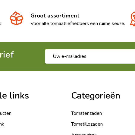
Groot assortiment
d.
Voor alle tomaatliefhebbers een ruime keuze.
rief
E-
mailadres
le links
Categorieën
ducten
Tomatenzaden
nk
Tomatillozaden