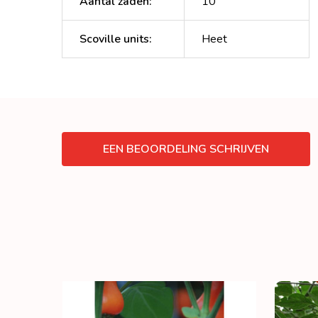
Aantal zaden
:
10
Scoville units
:
Heet
EEN BEOORDELING SCHRIJVEN