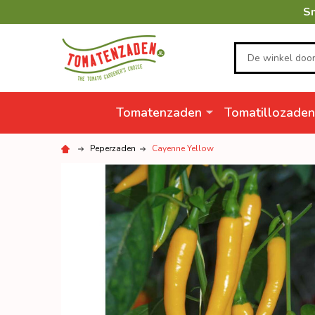
Sn
Zoeken
Tomatenzaden
Tomatillozaden
Peperzaden
Cayenne Yellow