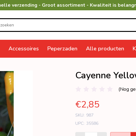
elle verzending - Groot assortiment - Kwaliteit is belangr
Accessoires
Peperzaden
Alle producten
K
Cayenne Yell
(Nog ge
€2,85
SKU:
987
UPC:
35586