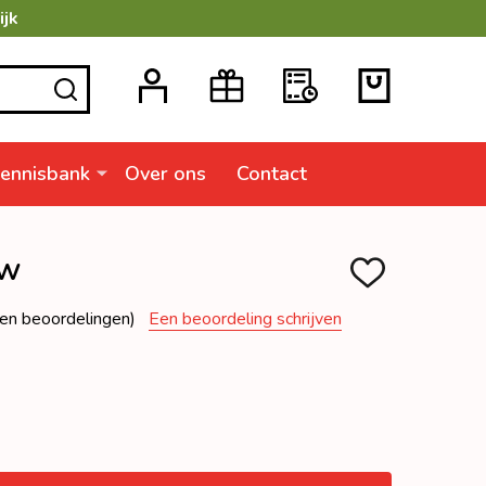
ijk
ZOEKEN
ennisbank
Over ons
Contact
ow
TOEVOEGEN
AAN
VERLANGLIJSTJ
en beoordelingen)
Een beoordeling schrijven