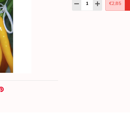
Aantal:
HOEVEELHEID VERLAGEN
HOEVEELHEID 
€2,85