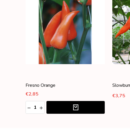
Fresno Orange
Slowbur
€2,85
€3,75
Aantal:
HOEVEELHEID VERLAGEN VAN UNDEFINED
HOEVEELHEID VERHOGEN VAN UNDEFIN