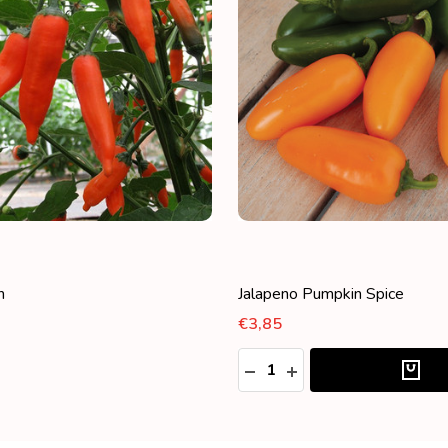
n
Jalapeno Pumpkin Spice
€3,85
Aantal:
ED
HOEVEELHEID VERLAGEN 
HOEVEELHEID VERH