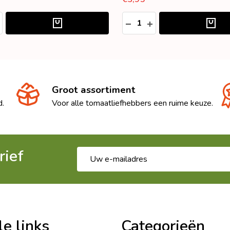
Aantal:
ED
ELHEID VERLAGEN VAN UNDEFINED
OEVEELHEID VERHOGEN VAN UNDEFINED
HOEVEELHEID VERLAGEN 
HOEVEELHEID VERH
Groot assortiment
d.
Voor alle tomaatliefhebbers een ruime keuze.
rief
E-
mailadres
le links
Categorieën