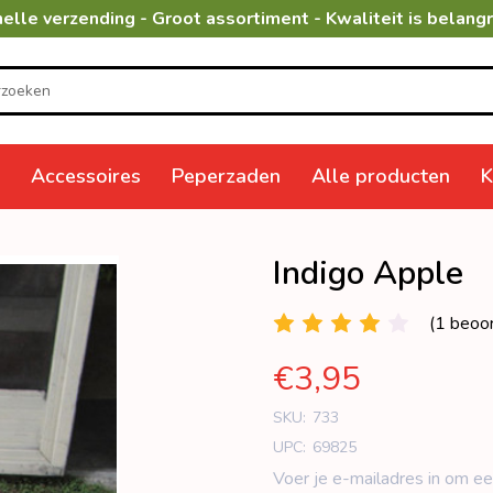
elle verzending - Groot assortiment - Kwaliteit is belangr
Accessoires
Peperzaden
Alle producten
K
Indigo Apple
(1 beoor
€3,95
SKU:
733
UPC:
69825
Voer je e-mailadres in om ee