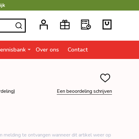
ijk
ZOEKEN
ennisbank
Over ons
Contact
TOEVOEGEN
AAN
VERLANGLIJSTJ
deling)
Een beoordeling schrijven
n ​​melding te ontvangen wanneer dit artikel weer op