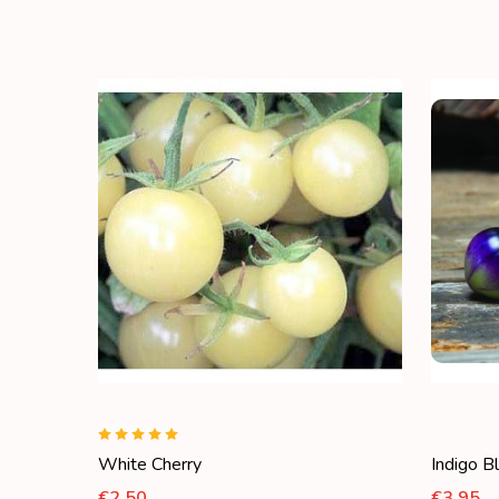
White Cherry
Indigo B
€2,50
€3,95