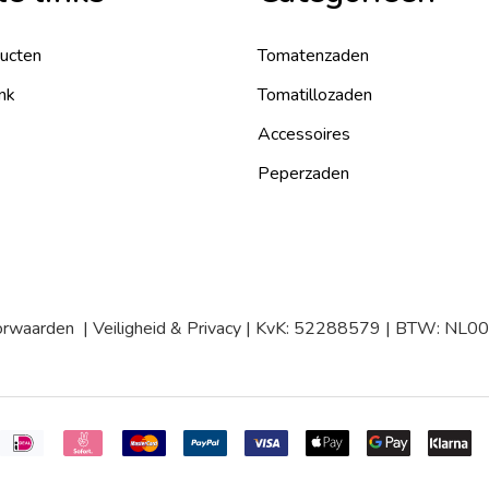
ducten
Tomatenzaden
nk
Tomatillozaden
Accessoires
Peperzaden
orwaarden
|
Veiligheid & Privacy
| KvK: 52288579 | BTW: NL