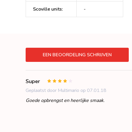
Scoville units
:
-
EEN BEOORDELING SCHRIJVEN
Super
4
Geplaatst door Multimario op 07.01.18
Goede opbrengst en heerlijke smaak.