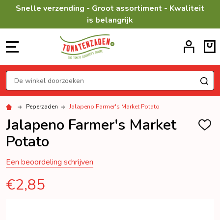
Snelle verzending - Groot assortiment - Kwaliteit
is belangrijk
MENU
Zoeken
ZO
Peperzaden
Jalapeno Farmer's Market Potato
Jalapeno Farmer's Market
TOEV
AAN
Potato
VERL
Een beoordeling schrijven
€2,85