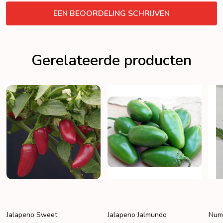
VERBERGEN
EEN BEOORDELING SCHRIJVEN
Gerelateerde producten
Jalapeno Sweet
Jalapeno Jalmundo
Num