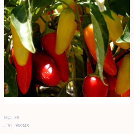
SKU:
39
UPC:
098948