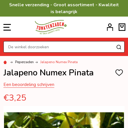
Snelle verzending - Groot assortiment - Kwaliteit
is belangrijk
MENU
Zoeken
ZO
Peperzaden
Jalapeno Numex Pinata
Jalapeno Numex Pinata
TOEV
AAN
VERL
Een beoordeling schrijven
€3,25