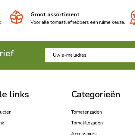
Groot assortiment
d.
Voor alle tomaatliefhebbers een ruime keuze.
rief
E-
mailadres
le links
Categorieën
ducten
Tomatenzaden
nk
Tomatillozaden
Accessoires