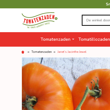
Sn
Zoeken
Tomatenzaden
Tomatillozaden
Tomatenzaden
Janet’s Jacinthe Jewel