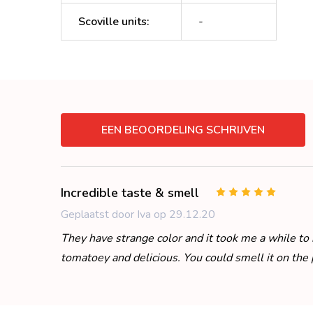
Scoville units
:
-
EEN BEOORDELING SCHRIJVEN
Incredible taste & smell
5
Geplaatst door Iva op 29.12.20
They have strange color and it took me a while to 
tomatoey and delicious. You could smell it on the 