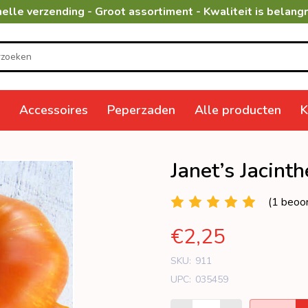
elle verzending - Groot assortiment - Kwaliteit is belangr
Accessoires
Peperzaden
Alle producten
K
Janet’s Jacint
(1 beoor
€2,25
SKU:
911
UPC:
035459