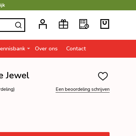
ijk
ZOEKEN
ennisbank
Over ons
Contact
he Jewel
TOEVOEGEN
AAN
VERLANGLIJSTJ
deling)
Een beoordeling schrijven