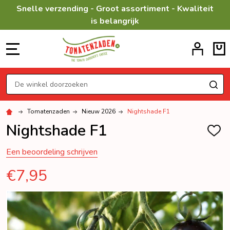
Snelle verzending - Groot assortiment - Kwaliteit
is belangrijk
MENU
Zoeken
ZO
Tomatenzaden
Nieuw 2026
Nightshade F1
Nightshade F1
TOEV
AAN
VERL
Een beoordeling schrijven
€7,95