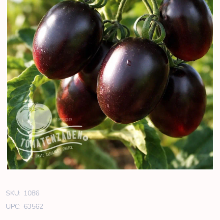
SKU:
1086
UPC:
63562