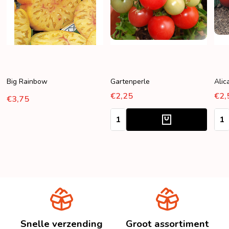
Big Rainbow
Gartenperle
Alic
€2,25
€2,
€3,75
Aantal:
Aant
Snelle verzending
Groot assortiment