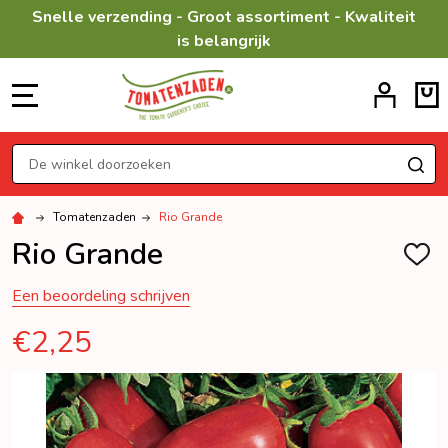
Snelle verzending - Groot assortiment - Kwaliteit
is belangrijk
MENU
Zoeken
ZO
Tomatenzaden
Rio Grande
Rio Grande
TOEV
AAN
VERL
Een beoordeling schrijven
€2,25