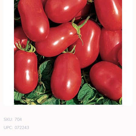
SKU:
704
UPC:
072243