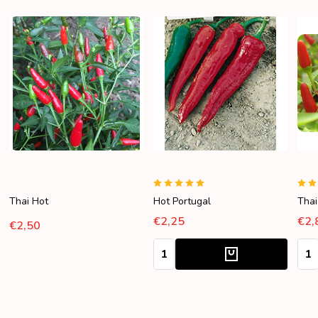
Thai Hot
Hot Portugal
Thai
€2,25
€2,
€2,50
Aantal:
Aant