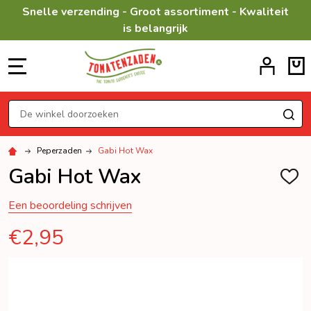
Snelle verzending - Groot assortiment - Kwaliteit
is belangrijk
MENU
Zoeken
ZO
Peperzaden
Gabi Hot Wax
Gabi Hot Wax
TOEV
AAN
VERL
Een beoordeling schrijven
€2,95