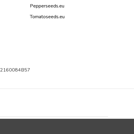
Pepperseeds.eu
Tomatoseeds.eu
002160084B57
Trustpilot