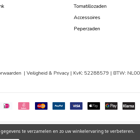
nk
Tomatillozaden
Accessoires
Peperzaden
orwaarden
|
Veiligheid & Privacy
| KvK: 52288579 | BTW: NL
m gegevens te verzamelen en zo uw winkelervaring te verbeteren.