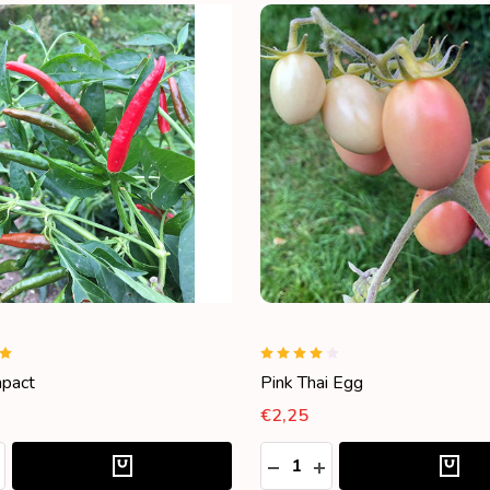
mpact
Pink Thai Egg
€2,25
Aantal:
ELHEID VERLAGEN VAN UNDEFINED
OEVEELHEID VERHOGEN VAN UNDEFINED
HOEVEELHEID VERLAGEN 
HOEVEELHEID VERH