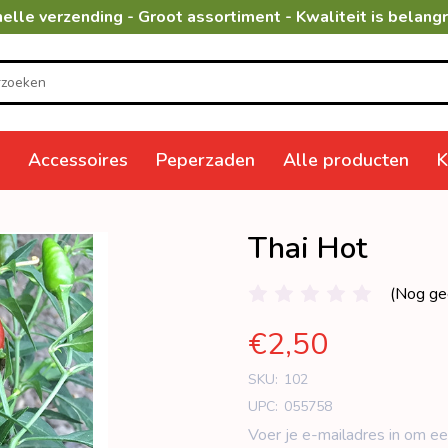
elle verzending - Groot assortiment - Kwaliteit is belangr
Accessoires
Peperzaden
Alle producten
K
Thai Hot
(Nog ge
€2,50
SKU:
102
UPC:
055758
Voer je e-mailadres in om ee