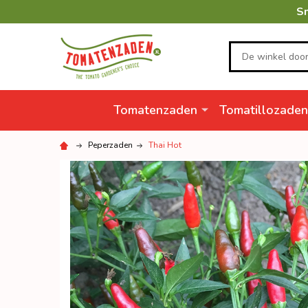
Sn
Zoeken
Tomatenzaden
Tomatillozaden
Peperzaden
Thai Hot