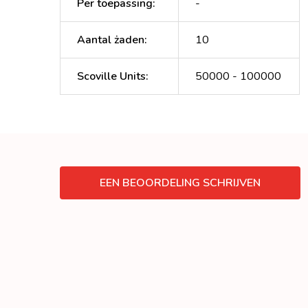
Per toepassing
:
-
Aantal żaden
:
10
Scoville Units
:
50000 - 100000
EEN BEOORDELING SCHRIJVEN