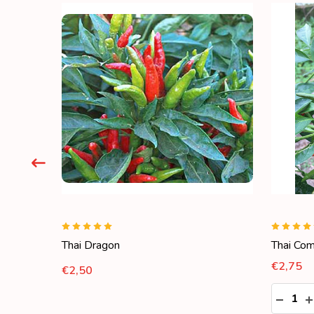
Thai Dragon
Thai Co
€2,75
€2,50
Aantal:
VAN UNDEFINED
OGEN VAN UNDEFINED
HOEVE
H