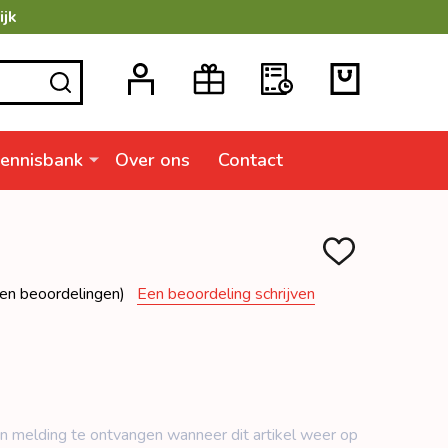
ijk
ZOEKEN
ennisbank
Over ons
Contact
TOEVOEGEN
AAN
VERLANGLIJSTJ
en beoordelingen)
Een beoordeling schrijven
n ​​melding te ontvangen wanneer dit artikel weer op