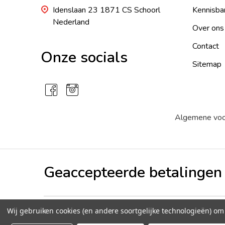
Idenslaan 23 1871 CS Schoorl
Kennisba
Nederland
Over ons
Contact
Onze socials
Sitemap
Algemene vo
Geaccepteerde betalingen
Wij gebruiken cookies (en andere soortgelijke technologieën) o
©
2026
Tomatenzaden