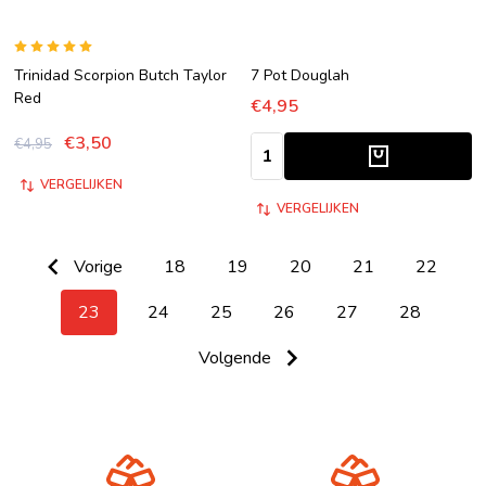
Trinidad Scorpion Butch Taylor
7 Pot Douglah
Red
€4,95
€3,50
Aantal:
€4,95
VERGELIJKEN
VERGELIJKEN
Vorige
18
19
20
21
22
23
24
25
26
27
28
Volgende