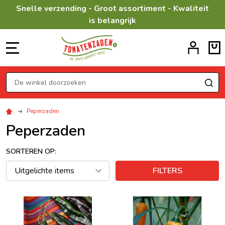
Snelle verzending - Groot assortiment - Kwaliteit
is belangrijk
MENU
Zoeken
ZO
Peperzaden
Peperzaden
SORTEREN OP:
FILTERS