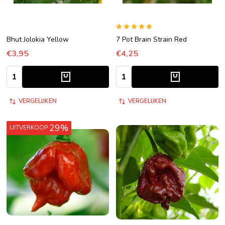
Bhut Jolokia Yellow
7 Pot Brain Strain Red
€3,95
€4,25
Aantal:
Aantal:
VERGELIJKEN
VERGELIJKEN
29%
UITVERKOOP